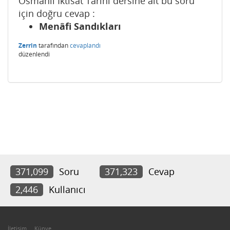
Osmanlı İktisat Tarihi dersine ait bu soru
için doğru cevap :
Menâfi Sandıkları
Zerrin
tarafından
cevaplandı
düzenlendi
371,099
Soru
371,323
Cevap
2,446
Kullanıcı
İletişim
Künye