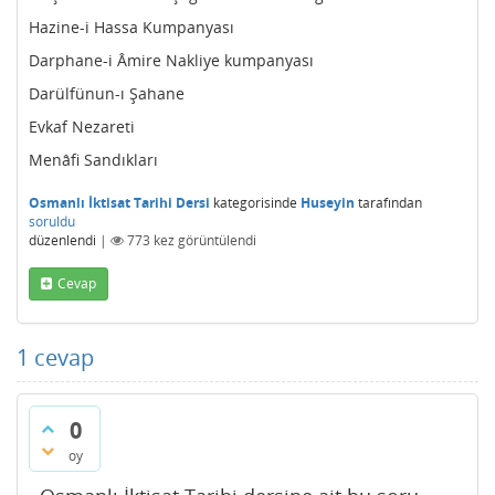
Hazine-i Hassa Kumpanyası
Darphane-i Âmire Nakliye kumpanyası
Darülfünun-ı Şahane
Evkaf Nezareti
Menâfi Sandıkları
Osmanlı İktisat Tarihi Dersi
kategorisinde
Huseyin
tarafından
soruldu
düzenlendi
|
773
kez görüntülendi
Cevap
1
cevap
0
oy