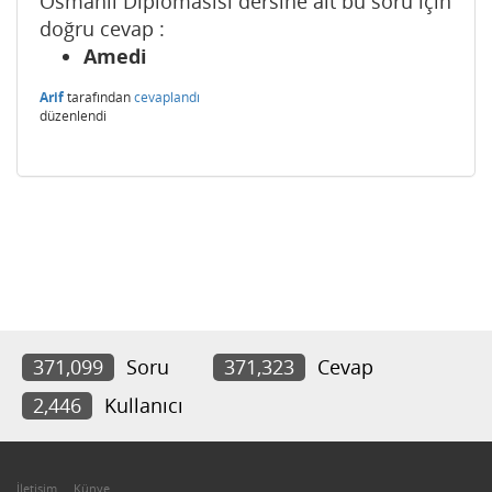
Osmanlı Diplomasisi dersine ait bu soru için
doğru cevap :
Amedi
Arif
tarafından
cevaplandı
düzenlendi
371,099
Soru
371,323
Cevap
2,446
Kullanıcı
İletişim
Künye