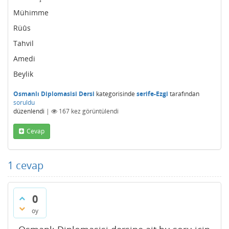
Mühimme
Rüûs
Tahvil
Amedi
Beylik
Osmanlı Diplomasisi Dersi
kategorisinde
serife-Ezgi
tarafından
soruldu
düzenlendi
|
167
kez görüntülendi
Cevap
1
cevap
0
oy