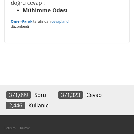
doğru cevap :
Mühimme Odası
Omer-Faruk
tarafından
cevaplandı
düzenlendi
371,099
Soru
371,323
Cevap
2,446
Kullanıcı
İletişim
Künye