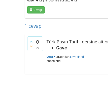
düzenlendi
|
663
kez görüntülendi
Cevap
1
cevap
0
Türk Basın Tarihi dersine ait b
Gave
oy
Omer
tarafından
cevaplandı
düzenlendi