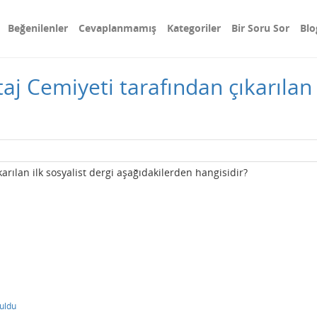
Beğenilenler
Cevaplanmamış
Kategoriler
Bir Soru Sor
Blo
aj Cemiyeti tarafından çıkarılan i
arılan ilk sosyalist dergi aşağıdakilerden hangisidir?
uldu