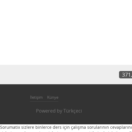
371
İletişim
Künye
Powered by
Türkçeci
Sorumatix sizlere binlerce ders için çalışma sorularının cevapların