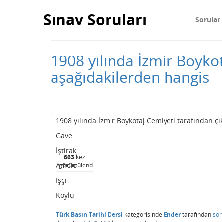
Sınav Soruları
Sorular
1908 yılında İzmir Boykot
aşağıdakilerden hangis
1908 yılında İzmir Boykotaj Cemiyeti tarafından çık
Gave
İştirak
663
kez
Amele
görüntülendi
İşçi
Köylü
Türk Basın Tarihi Dersi
kategorisinde
Ender
tarafından
sor