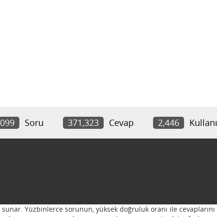
,099
Soru
371,323
Cevap
2,446
Kullanı
ı sunar. Yüzbinlerce sorunun, yüksek doğruluk oranı ile cevaplarını 