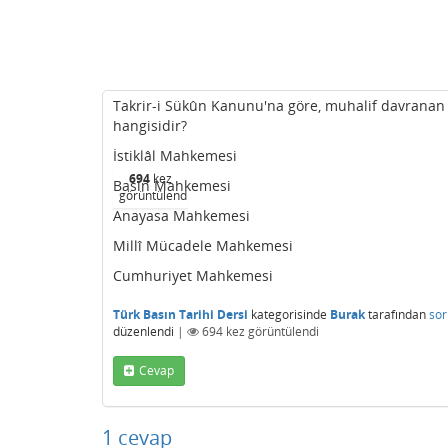
Takrir-i Sükûn Kanunu'na göre, muhalif davranan
hangisidir?
İstiklâl Mahkemesi
694
kez
Basın Mahkemesi
görüntülendi
Anayasa Mahkemesi
Millî Mücadele Mahkemesi
Cumhuriyet Mahkemesi
Türk Basın Tarihi Dersi
kategorisinde
Burak
tarafından
sor
düzenlendi
|
694
kez görüntülendi
Cevap
1
cevap