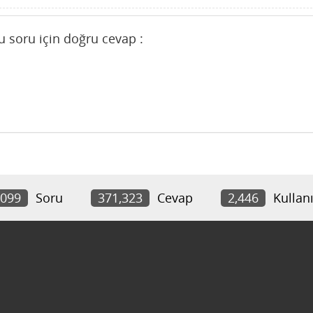
u soru için doğru cevap :
,099
Soru
371,323
Cevap
2,446
Kullanı