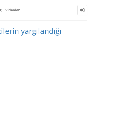
g
Videolar
lerin yargılandığı