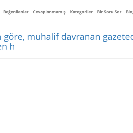
Beğenilenler
Cevaplanmamış
Kategoriler
Bir Soru Sor
Blo
 göre, muhalif davranan gazeteci
en h