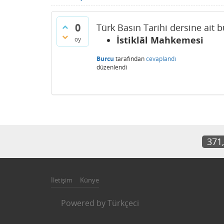
0
Türk Basın Tarihi dersine ait b
İstiklâl Mahkemesi
oy
Burcu
tarafından
cevaplandı
düzenlendi
371
İletişim
Künye
Powered by
Türkçeci