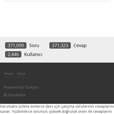
371,099
Soru
371,323
Cevap
2,446
Kullanıcı
İletişim
Künye
Powered by
Türkçeci
SoruMatix
Sorumatix sizlere binlerce ders için çalışma sorularının cevaplarını
sunar. Yüzbinlerce sorunun, yüksek doğruluk oranı ile cevaplarını