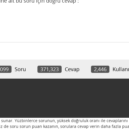
ne ait bu soru için doğru cevap :
,099
Soru
371,323
Cevap
2,446
Kullanı
ı sunar. Yüzbinlerce sorunun, yüksek doğruluk oranı ile cevaplarını 
 Siz de soru sorun puan kazanın, sorulara cevap verin daha fazla pua