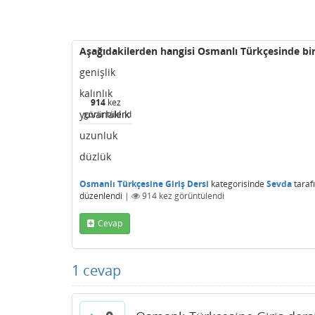
Aşağıdakilerden hangisi Osmanlı Türkçesinde bir 
genişlik
kalınlık
914
kez
yuvarlaklık
görüntülendi
uzunluk
düzlük
Osmanlı Türkçesine Giriş Dersi
kategorisinde
Sevda
taraf
düzenlendi
|
914
kez görüntülendi
Cevap
1
cevap