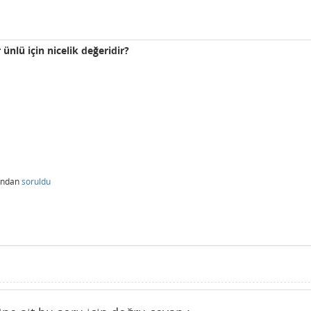
ünlü için nicelik değeridir?
ından
soruldu