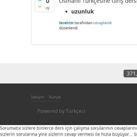
0
Osmanlı Türkçesine Giriş dersi
oy
uzunluk
ibrahim
tarafından
cevaplandı
düzenlendi
371
İletişim
Künye
Powered by
Türkçeci
Sorumatix sizlere binlerce ders için çalışma sorularının cevapların
sizlerin sorularına yine sizlerin cevap vermesi ile hızla büyüyor...