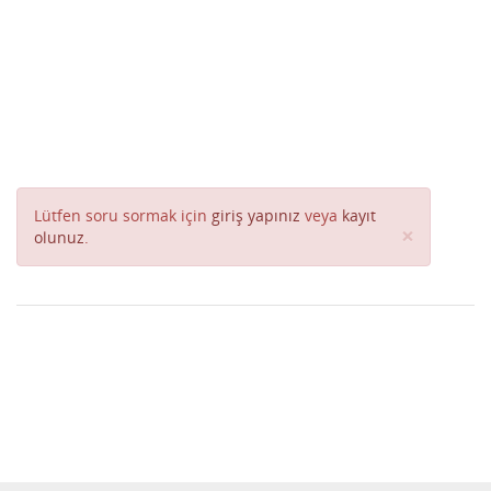
Lütfen soru sormak için
giriş yapınız
veya
kayıt
Close
×
olunuz
.