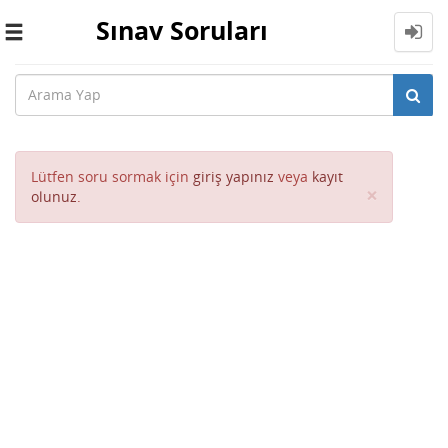
Sınav Soruları
Toggle
navigation
Lütfen soru sormak için
giriş yapınız
veya
kayıt
Close
×
olunuz
.