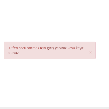
Lütfen soru sormak için
giriş yapınız
veya
kayıt
Close
×
olunuz
.