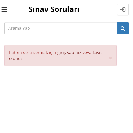
Sınav Soruları
Toggle
navigation
Lütfen soru sormak için
giriş yapınız
veya
kayıt
Close
×
olunuz
.