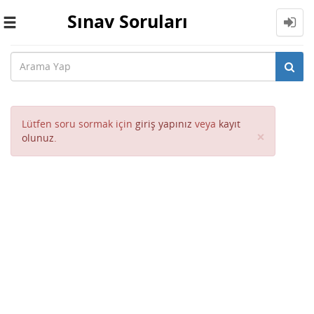
Sınav Soruları
Toggle
navigation
Lütfen soru sormak için
giriş yapınız
veya
kayıt
Close
×
olunuz
.