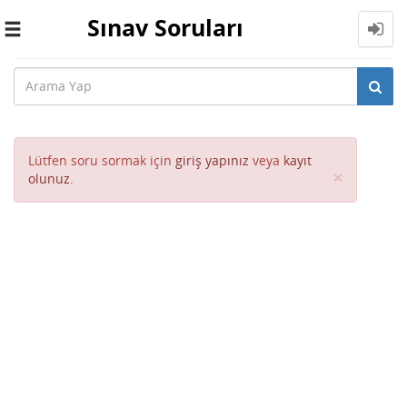
Sınav Soruları
Toggle
navigation
Lütfen soru sormak için
giriş yapınız
veya
kayıt
Close
×
olunuz
.