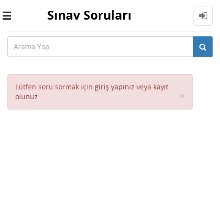
Sınav Soruları
Toggle
navigation
Lütfen soru sormak için
giriş yapınız
veya
kayıt
Close
×
olunuz
.