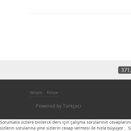
371
İletişim
Künye
Powered by
Türkçeci
Sorumatix sizlere binlerce ders için çalışma sorularının cevapların
sizlerin sorularına yine sizlerin cevap vermesi ile hızla büyüyor...