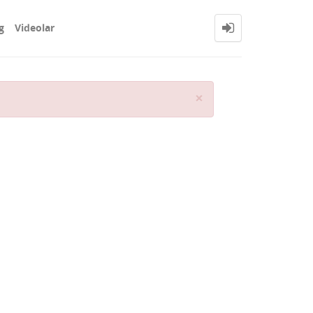
g
Videolar
Close
×