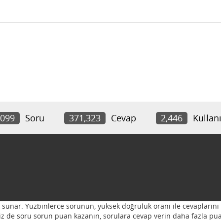
,099
Soru
371,323
Cevap
2,446
Kullanı
ı sunar. Yüzbinlerce sorunun, yüksek doğruluk oranı ile cevaplarını 
 Siz de soru sorun puan kazanın, sorulara cevap verin daha fazla pua