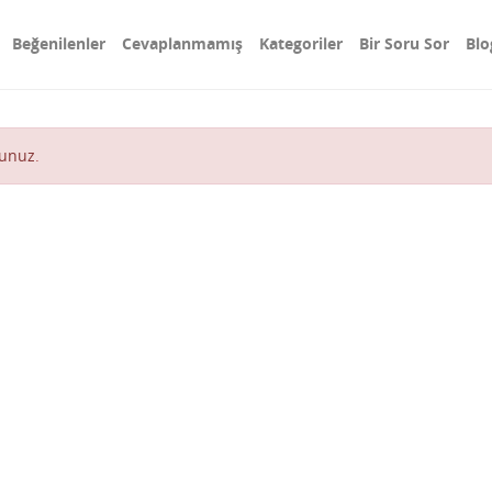
Beğenilenler
Cevaplanmamış
Kategoriler
Bir Soru Sor
Blo
lunuz
.