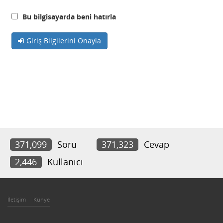
Bu bilgisayarda beni hatırla
Giriş Bilgilerini Onayla
371,099
Soru
371,323
Cevap
2,446
Kullanıcı
İletişim
Künye