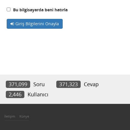
Bu bilgisayarda beni hatırla
Giriş Bilgilerini Onayla
371,099
Soru
371,323
Cevap
2,446
Kullanıcı
İletişim
Künye