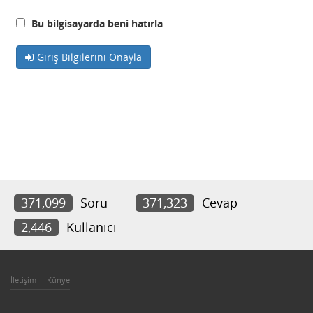
Bu bilgisayarda beni hatırla
Giriş Bilgilerini Onayla
371,099
Soru
371,323
Cevap
2,446
Kullanıcı
İletişim
Künye