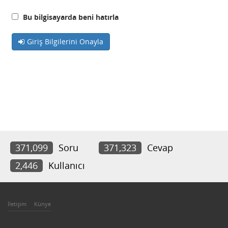
Bu bilgisayarda beni hatırla
Giriş Bilgilerini Onayla
371,099
Soru
371,323
Cevap
2,446
Kullanıcı
İletişim
Künye