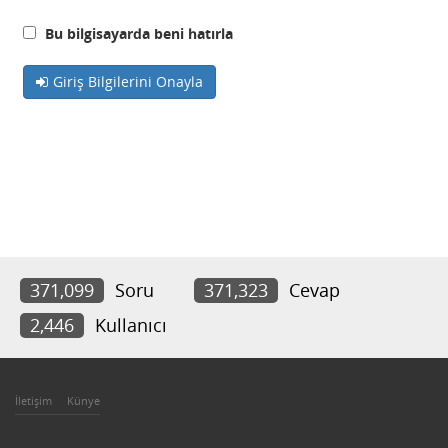
Bu bilgisayarda beni hatırla
Giriş Bilgilerini Onayla
371,099
Soru
371,323
Cevap
2,446
Kullanıcı
İletişim
Künye