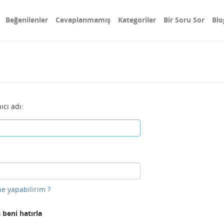
Beğenilenler
Cevaplanmamış
Kategoriler
Bir Soru Sor
Blo
ıcı adı:
e yapabilirim ?
 beni hatırla