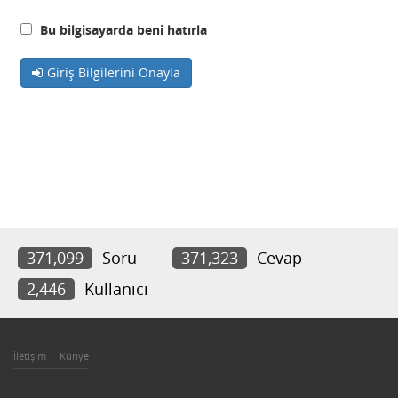
Bu bilgisayarda beni hatırla
Giriş Bilgilerini Onayla
371,099
Soru
371,323
Cevap
2,446
Kullanıcı
İletişim
Künye