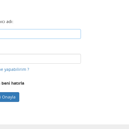
ıcı adı:
e yapabilirim ?
 beni hatırla
ni Onayla