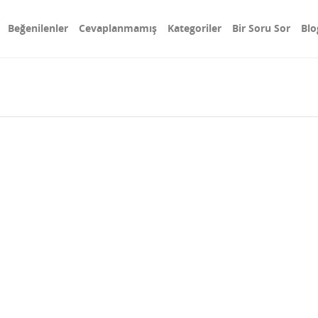
Beğenilenler
Cevaplanmamış
Kategoriler
Bir Soru Sor
Blo