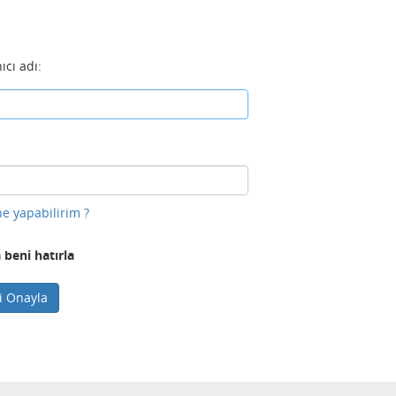
ıcı adı:
e yapabilirim ?
 beni hatırla
ni Onayla