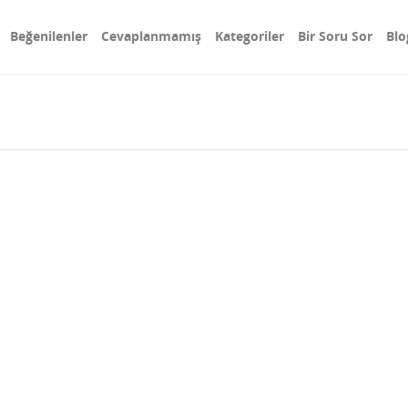
Beğenilenler
Cevaplanmamış
Kategoriler
Bir Soru Sor
Blo