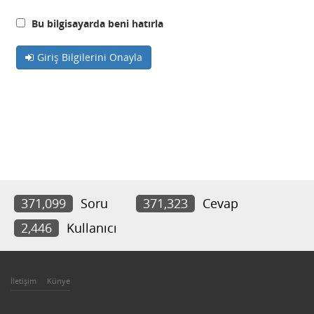
Bu bilgisayarda beni hatırla
Giriş Bilgilerini Onayla
371,099
Soru
371,323
Cevap
2,446
Kullanıcı
İletişim
Künye