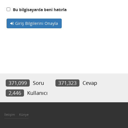
Bu bilgisayarda beni hatırla
Giriş Bilgilerini Onayla
371,099
Soru
371,323
Cevap
2,446
Kullanıcı
İletişim
Künye