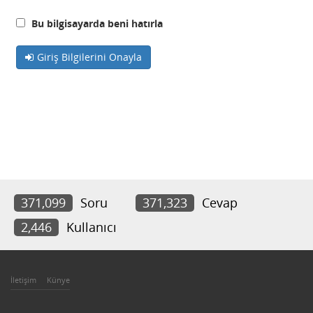
Bu bilgisayarda beni hatırla
Giriş Bilgilerini Onayla
371,099
Soru
371,323
Cevap
2,446
Kullanıcı
İletişim
Künye