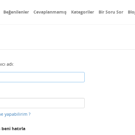
Beğenilenler
Cevaplanmamış
Kategoriler
Bir Soru Sor
Blo
ıcı adı:
e yapabilirim ?
 beni hatırla