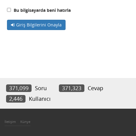
Bu bilgisayarda beni hatırla
Giriş Bilgilerini Onayla
371,099
Soru
371,323
Cevap
2,446
Kullanıcı
İletişim
Künye