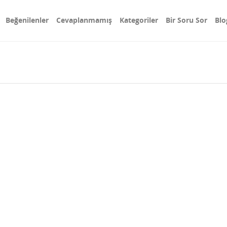
Beğenilenler
Cevaplanmamış
Kategoriler
Bir Soru Sor
Blo