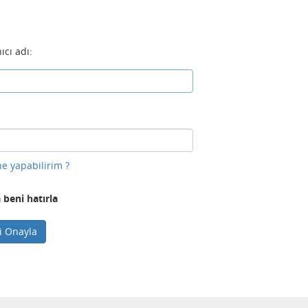
ıcı adı:
e yapabilirim ?
 beni hatırla
ni Onayla