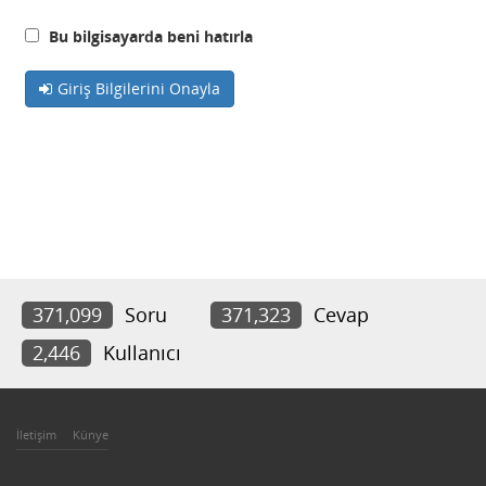
Bu bilgisayarda beni hatırla
Giriş Bilgilerini Onayla
371,099
Soru
371,323
Cevap
2,446
Kullanıcı
İletişim
Künye