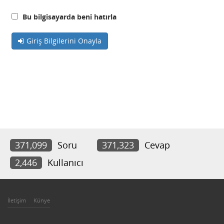
Bu bilgisayarda beni hatırla
Giriş Bilgilerini Onayla
371,099
Soru
371,323
Cevap
2,446
Kullanıcı
İletişim
Künye