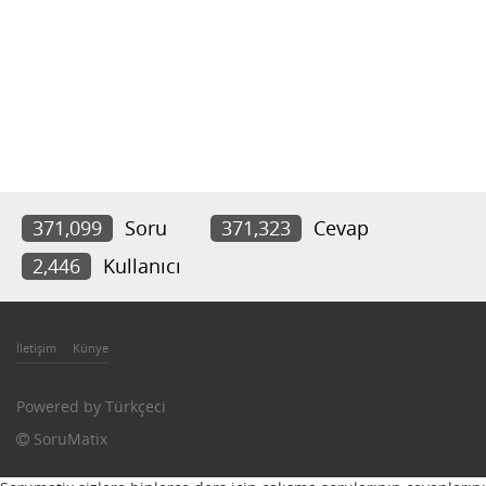
371,099
Soru
371,323
Cevap
2,446
Kullanıcı
İletişim
Künye
Powered by
Türkçeci
SoruMatix