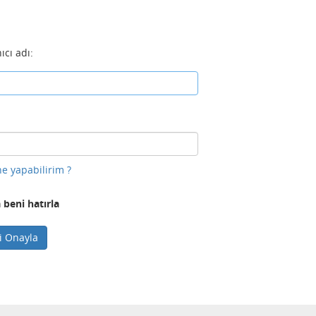
ıcı adı:
e yapabilirim ?
 beni hatırla
ni Onayla