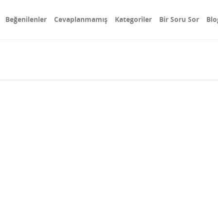
Beğenilenler
Cevaplanmamış
Kategoriler
Bir Soru Sor
Blo