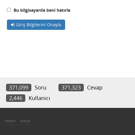
Bu bilgisayarda beni hatırla
Giriş Bilgilerini Onayla
371,099
Soru
371,323
Cevap
2,446
Kullanıcı
İletişim
Künye