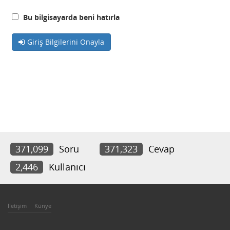
Bu bilgisayarda beni hatırla
Giriş Bilgilerini Onayla
371,099
Soru
371,323
Cevap
2,446
Kullanıcı
İletişim
Künye