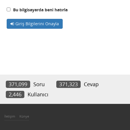
Bu bilgisayarda beni hatırla
Giriş Bilgilerini Onayla
371,099
Soru
371,323
Cevap
2,446
Kullanıcı
İletişim
Künye