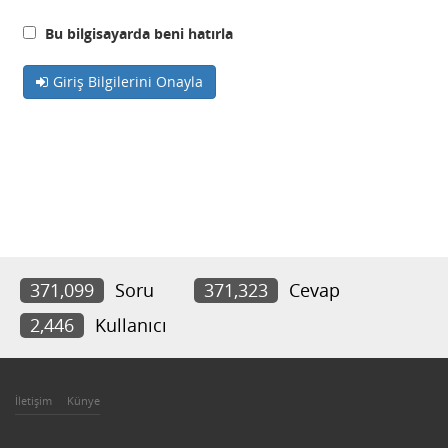
Bu bilgisayarda beni hatırla
Giriş Bilgilerini Onayla
371,099
Soru
371,323
Cevap
2,446
Kullanıcı
İletişim
Künye