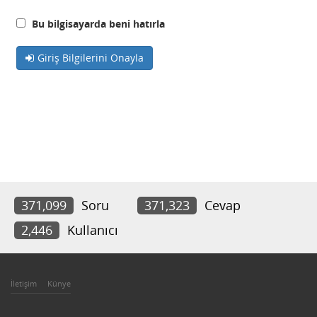
Bu bilgisayarda beni hatırla
Giriş Bilgilerini Onayla
371,099
Soru
371,323
Cevap
2,446
Kullanıcı
İletişim
Künye