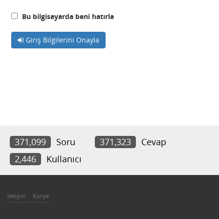
Bu bilgisayarda beni hatırla
Giriş Bilgilerini Onayla
371,099
Soru
371,323
Cevap
2,446
Kullanıcı
İletişim
Künye