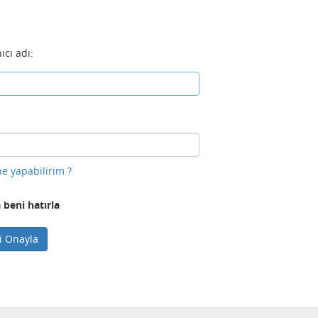
ıcı adı:
e yapabilirim ?
 beni hatırla
ni Onayla