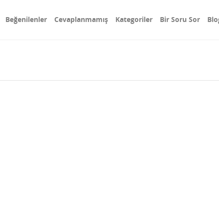
Beğenilenler
Cevaplanmamış
Kategoriler
Bir Soru Sor
Blo