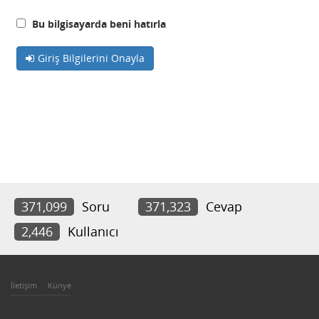
Bu bilgisayarda beni hatırla
Giriş Bilgilerini Onayla
371,099
Soru
371,323
Cevap
2,446
Kullanıcı
İletişim
Künye