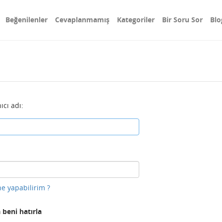
Beğenilenler
Cevaplanmamış
Kategoriler
Bir Soru Sor
Blo
ıcı adı:
e yapabilirim ?
 beni hatırla