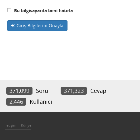
Bu bilgisayarda beni hatırla
Giriş Bilgilerini Onayla
371,099
Soru
371,323
Cevap
2,446
Kullanıcı
İletişim
Künye