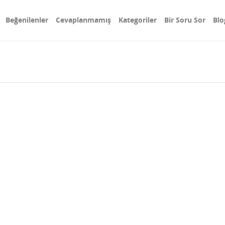
Beğenilenler
Cevaplanmamış
Kategoriler
Bir Soru Sor
Blo