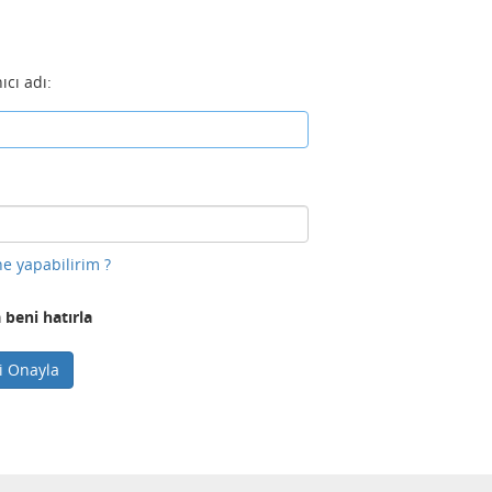
ıcı adı:
e yapabilirim ?
 beni hatırla
ni Onayla