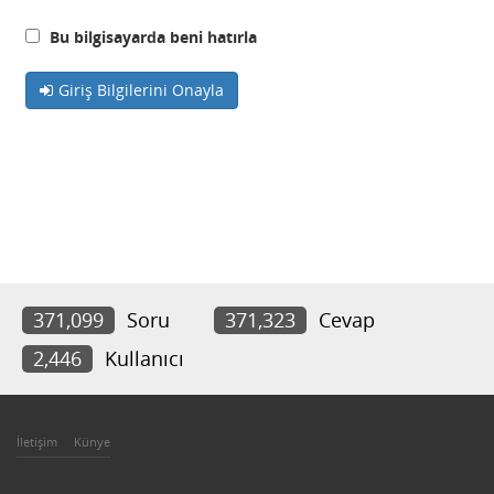
Bu bilgisayarda beni hatırla
Giriş Bilgilerini Onayla
371,099
Soru
371,323
Cevap
2,446
Kullanıcı
İletişim
Künye