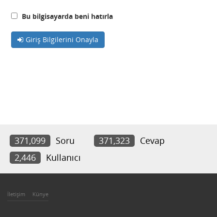
Bu bilgisayarda beni hatırla
Giriş Bilgilerini Onayla
371,099
Soru
371,323
Cevap
2,446
Kullanıcı
İletişim
Künye