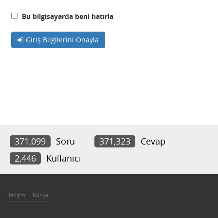
Bu bilgisayarda beni hatırla
Giriş Bilgilerini Onayla
371,099
Soru
371,323
Cevap
2,446
Kullanıcı
İletişim
Künye