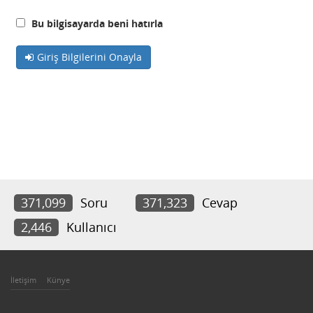
Bu bilgisayarda beni hatırla
Giriş Bilgilerini Onayla
371,099
Soru
371,323
Cevap
2,446
Kullanıcı
İletişim
Künye