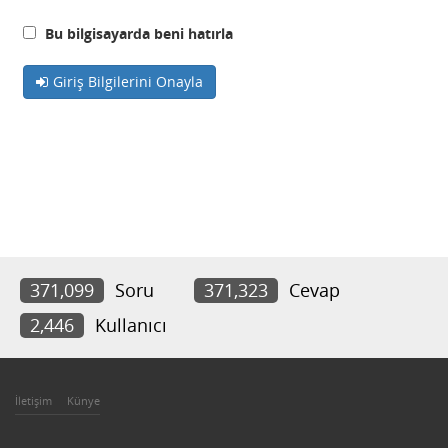
Bu bilgisayarda beni hatırla
Giriş Bilgilerini Onayla
371,099
Soru
371,323
Cevap
2,446
Kullanıcı
İletişim
Künye